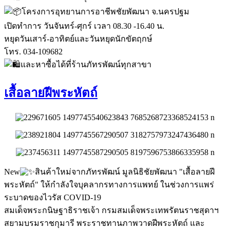
โครงการอุทยานการอาชีพชัยพัฒนา จ.นครปฐม
เปิดทำการ วันจันทร์-ศุกร์ เวลา 08.30 -16.40 น.
หยุดวันเสาร์-อาทิตย์และวันหยุดนักขัตฤกษ์
โทร. 034-109682
และหาซื้อได้ที่ร้านภัทรพัฒน์ทุกสาขา
เสื้อลายฝีพระหัตถ์
New
สินค้าใหม่จากภัทรพัฒน์ มูลนิธิชัยพัฒนา "เสื้อลายฝี
พระหัตถ์" ให้กำลังใจบุคลากรทางการแพทย์ ในช่วงการแพร่
ระบาดของไวรัส COVID-19
สมเด็จพระกนิษฐาธิราชเจ้า กรมสมเด็จพระเทพรัตนราชสุดาฯ
สยามบรมราชกุมารี พระราชทานภาพวาดฝีพระหัตถ์ และ